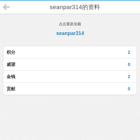
seanpar314的资料
点击重新加载
seanpar314
积分
2
威望
0
金钱
2
贡献
0